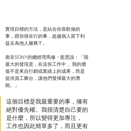
實現目標的方法，是結合你喜歡做的
事，跟你很在行的事，超越個人當下利
益去為他人服務👔。
南非SONY的總經理馬修・藍恩說：「我
最大的發現是，在這份工作中， 我的價
值不是來自行銷或業績上的成果，而是
提供員工舞台，讓他們發揮最大的潛
能。」
這個目標是我最重要的事，擁有
絕對優先權。我很清楚自己要的
是什麼，所以變得更加專注， 
工作也因此簡單多了，而且更有