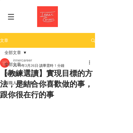
文章
全部文章
innercareer
全部文章
2019年3月26日
讀畢需時 1 分鐘
【教練選讀】實現目標的方
教練選讀
法，是結合你喜歡做的事，
新職人轉型計畫
跟你很在行的事