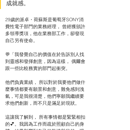
成就感。 
29歲的派卓・荷蘇斯是葡萄牙SONY消
費性電子部門的業務經理， 曾經獲頒許
多領導獎項，他在業務部工作，卻發現
自己另有使命。
💬「我發覺自己的價值在於告訴別人找
到靈感和發揮創意，因為這樣， 偶爾會
跟一些比較務實的部門起衝突。
他們負責業績， 所以對於我要他們做什
麼事情都要有願景和創意，難免感到洩
氣，可是我很清楚，他們寧願我繼續要
求他們創新，而不只是滿足於現狀。
這讓我了解到， 所有事情都是緊緊相扣
的💕。我因為工作而疏於照顧自己的身