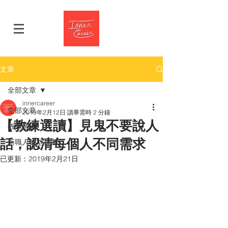
文章
全部文章
innercareer
全部文章
2019年2月12日
讀畢需時 2 分鐘
【教練選讀】見鬼不要說人
教練選讀
話，認清每個人不同需求
新職人轉型計畫
已更新：
2019年2月21日