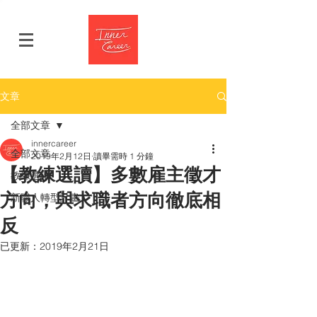
文章
全部文章
innercareer
全部文章
2019年2月12日
讀畢需時 1 分鐘
【教練選讀】多數雇主徵才
教練選讀
方向，與求職者方向徹底相
新職人轉型計畫
反
已更新：
2019年2月21日