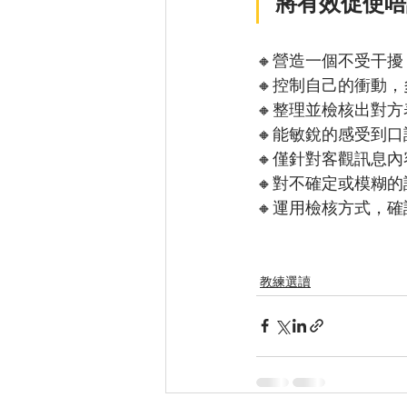
將有效促使唔
🔸營造一個不受干
🔸控制自己的衝動
🔸整理並檢核出對
🔸能敏銳的感受到
🔸僅針對客觀訊息
🔸對不確定或模糊
🔸運用檢核方式，
教練選讀