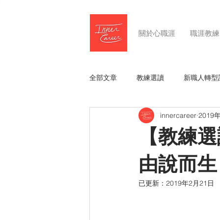
關於心職涯
職涯教練
全部文章
教練選讀
新職人轉型
innercareer
2019
【教練選
由說而生
已更新：
2019年2月21日