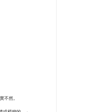
事實不然。
楚或模糊的。」