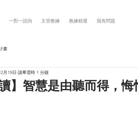
一對一諮詢
主管教練
教練精選
我有問題
計畫
年2月19日
讀畢需時 1 分鐘
讀】智慧是由聽而得，悔