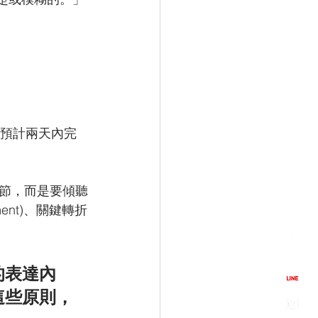
，預計兩天內完
節，而是要傾聽
oment)、關鍵轉折
的表達內
這些原則，