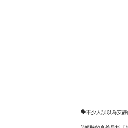
🗣不少人誤以為安
👂傾聽的真義是指