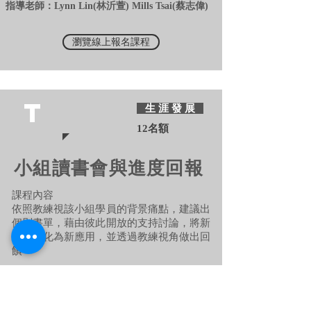
指導老師：Lynn Lin(林沂萱) Mills Tsai(蔡志偉)
瀏覽線上報名課程
T
生 涯 發 展
12名額
小組讀書會與進度回報
課程內容
依照教練視該小組學員的背景痛點，建議出
個別書單，藉由彼此開放的支持討論，將新
知識轉化為新應用，並透過教練視角做出回
饋
上課地址：台北市大安區忠孝東路四段148號9樓
指導老師：Lynn Lin(林沂萱) Mills Tsai(蔡志偉)