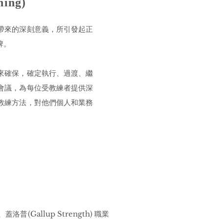
ing)
帶來的深刻意義，所引發起正
牌。
來確保，確定執行、過渡、繼
會議，為每位受教練者提供深
教練方法，對他們個人和業務
allup Strength) 職業