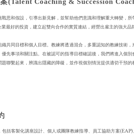
ent Coaching & Succession Coach
挑戰思和假設，引導出新見解，並幫助他們意識和理解重大轉變，所
企業最好的投資，建立起雙向合作的實質連結，經營出雇主的強大品
組織共同目標和個人目標。教練將透過混合，多重認知的教練技術，
，優先事項和關注點。在被認可的指導目標確認後，我們將進入個別
問題聯繫起來，辨識出隱藏的障礙，並作視個別情況提供適切干預的
約
括客製化講座設計、個人或團隊教練指導、員工協助方案(EAP)、蓋洛普(G