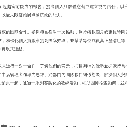
了超越當前能力的機會；提高個人與群體意識並建立雙向信任，以
，以最大限度施展卓越績效的能力。
規模的團隊合作。參與範圍從單一次協助，到持續數個月或更長時間
結，和優化個人貢獻來提高團隊效率，並幫助每位成員真正釐清組織
中實現其連結。
成員進行一對一合作，了解他們的背景，捕捉獨特的優勢並探索行為
的中層管理者領導力思維、跨部門的團隊夥伴關係凝聚、解決個人與
地聚集一起，通過一系列客製化的教練活動，輔助團隊檢查動態，並